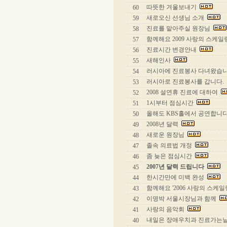
따뜻한 겨울보내기
60
새로오신 선생님 소개
59
진료를 맡아주실 원장님
58
함께해요 2009 사랑의 스케
57
진료시간 변경안내
56
새해인사
55
러시아에 진료봉사 다녀왔습
54
러시아로 진료봉사를 갑니다.
53
2008 설연휴 진료에 대하여
52
1시부터 점심시간
51
올해도 KBS홀에서 공연합니
50
2008년 달력
49
새로운 원장님
48
졸속 의료법 개정
47
좀 늦은 점심시간
46
2007년 달력 드립니다
45
한시간만에 미백 완성
44
함께해요 '2006 사랑의 스케일
43
이명박 서울시장님과 함께
42
사랑의 음악회
41
내일은 장애우치과 진료가는
40